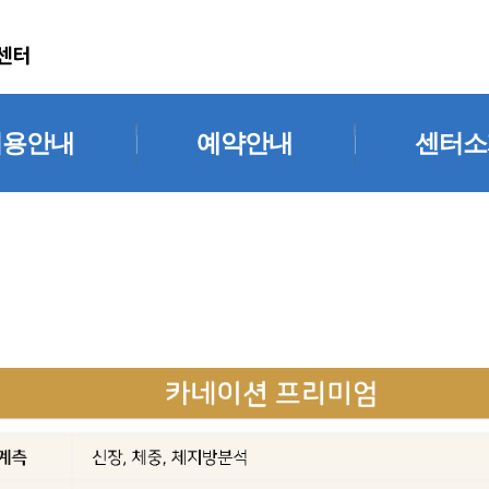
이용안내
예약안내
센터소
오시는 길
간편종합검진예약
인사말
주차안내
센터소
 전 유의사항
의료진소
주하는 질문
센터미리
진단서) 발급 안내