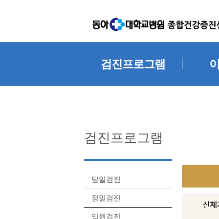
검진프로그램
당일검진
정밀검진
입원검진
검진
검진프로그램
추가검사
자
카네이션검진
제증명(
당일검진
정밀검진
입원검진