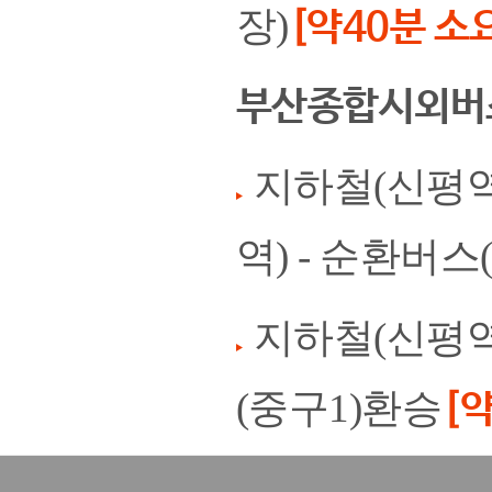
장)
[약40분 소
부산종합시외버
지하철(신평역
역) - 순환버스
지하철(신평역 
(중구1)환승
[