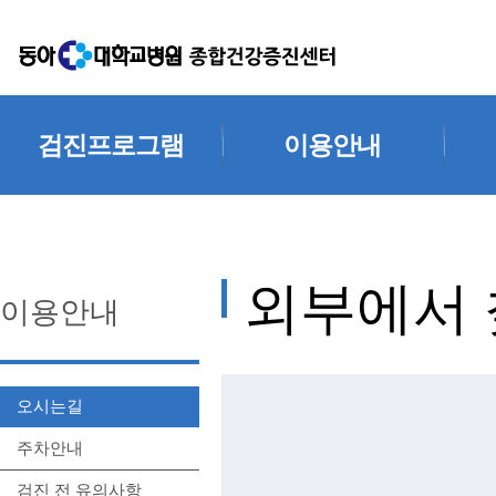
검진프로그램
이용안내
당일검진
오시는 길
정밀검진
주차안내
입원검진
검진 전 유의사항
외부에서
이용안내
추가검사
자주하는 질문
카네이션검진
제증명(진단서) 발급 안내
오시는길
주차안내
검진 전 유의사항