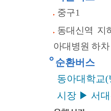
중구1
동대신역 지하
아대병원 하차
순환버스
동아대학교(
시장 ▶ 서