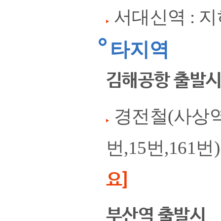
서대신역 : 
타지역
김해공항 출발
경전철(사상역방
번,15번,161
요]
부산역 출발시